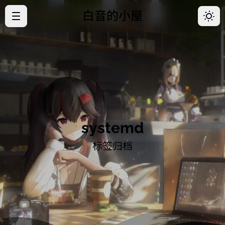
白音的小屋
·
首页
·
归档
·
关于
·
好友
systemd
·
开往
标签归档