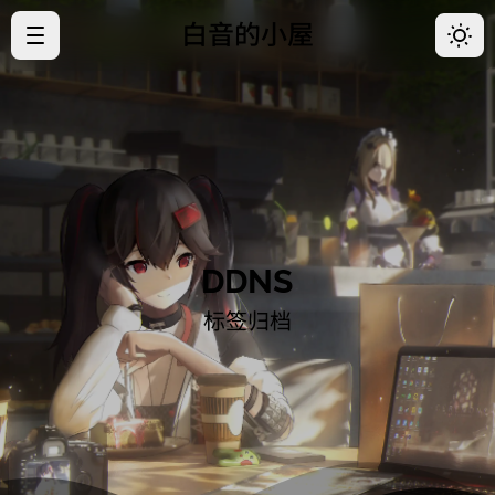
白音的小屋
·
首页
·
归档
·
关于
·
好友
DDNS
·
开往
标签归档