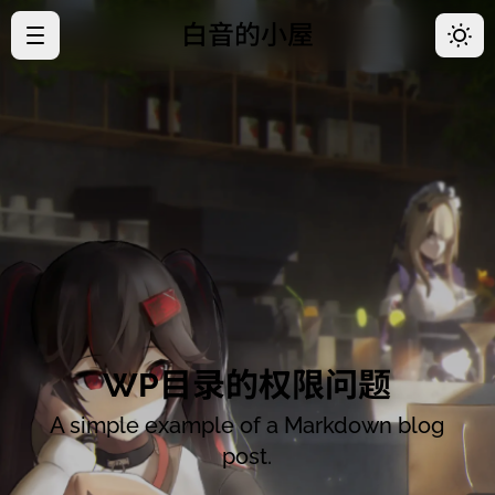
白音的小屋
·
首页
·
归档
·
关于
·
好友
·
开往
WP目录的权限问题
A simple example of a Markdown blog
post.