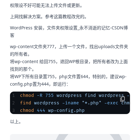
权限设不好可能无法上传文件或更新。
上网找解决方案。参考这篇教程改完的。
WordPress 安装，文件夹权限设置_永不消逝的记忆-CSDN博
客
wp-content文件夹777，上传一个文件，找出uploads文件夹
的所有者。
将wp-content 给回755，退回WP根目录，把所有者改为上面
找到的那个。
将WP下所有目录置755，php文件置644，特别的，建议wp-
config.php置为444，即运行：
chmod
 -R
 755
 wordpress
 find
 wordpress
 -typ
find
 wordpress
 -iname
 "*.php"
 -exec
 chmod
 
chmod
 444
 wp-config.php
以上。