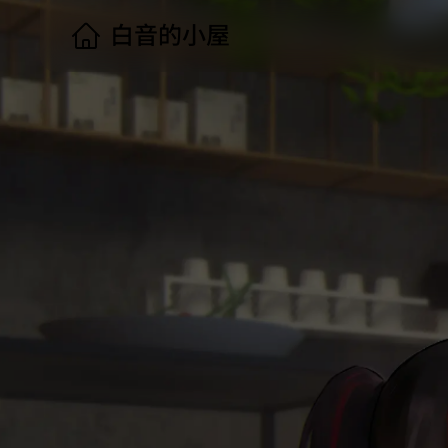
白音的小屋
·
首页
·
归档
·
关于
·
好友
·
开往