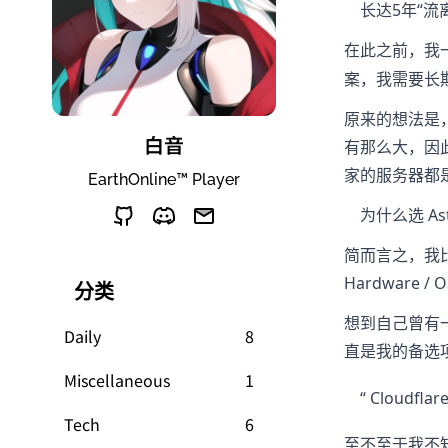
长达5年“流
在此之前，我一
案，我需要长
原来的想法是
白音
有那么大，因
家的服务器都
EarthOnline™ Player
为什么选 Astr
简而言之，我比
Hardwar
分类
想到自己曾有一个远
Daily
8
直是我的备选
Miscellaneous
1
“ Cloud
Tech
6
至不至于我不知