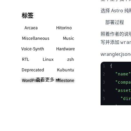
选择 Astro
标签
部署过程
Arcaea
Hitorino
照着作者的说明做
Miscellaneous
Music
写并添加
wra
Voice-Synth
Hardware
wrangler.json
RTL
Linux
zsh
{
Deprecated
Kubuntu
  "name"
查看更多
WordPress
Milestone
  "compa
  "asset
    "dir
  }
}
public/.asset