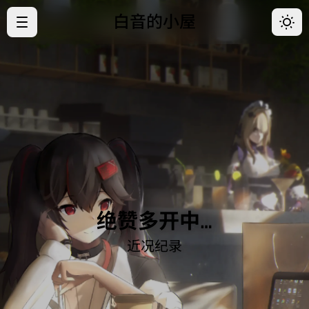
白音的小屋
·
首页
·
归档
·
关于
·
好友
·
开往
绝赞多开中…
近况纪录