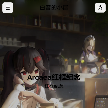
白音的小屋
·
首页
·
归档
·
关于
·
好友
·
开往
Arcaea红框纪念
红框纪念