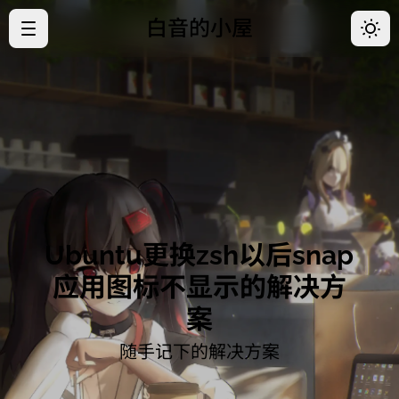
白音的小屋
·
首页
·
归档
·
关于
·
好友
Ubuntu更换zsh以后snap
·
开往
应用图标不显示的解决方
案
随手记下的解决方案