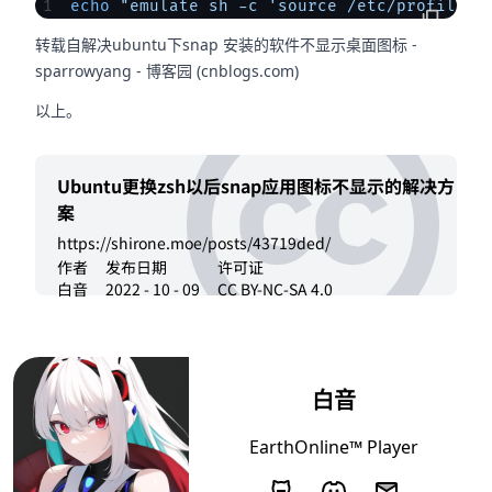
echo
 "emulate sh -c 'source /etc/profile.d
转载自
解决ubuntu下snap 安装的软件不显示桌面图标 -
sparrowyang - 博客园 (cnblogs.com)
以上。
Ubuntu更换zsh以后snap应用图标不显示的解决方
案
https://shirone.moe/posts/43719ded/
作者
发布日期
许可证
白音
2022 - 10 - 09
CC BY-NC-SA 4.0
白音
EarthOnline™ Player